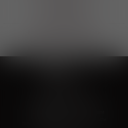
Выгодные покупки
Возможность выбора
лучшей цены и локации
Развитая партнерская сеть
Выбирайте, что нравится и получайте
заказ в удобном месте в вашем городе
Vinoteka24
Marketplace
+7 926 549 66 96
c 10:00 до 19:00
zakaz@vinoteka24.ru
О компании
Клиентам
О проекте
Вопросы и ответы
Пользовательское соглашение