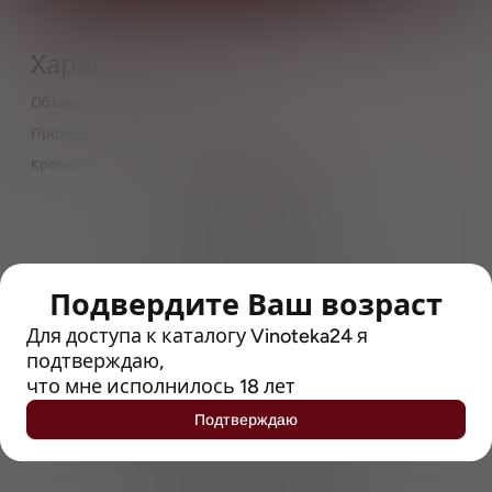
Характеристики
Объём
0,5
Производитель
Scheuerer Brauerei
Крепость
5
> 212790 позиций
Широкий каталог напитков
с полным описанием
Подвердите Ваш возраст
Достоверные отзывы
Рейтинг с Vivino, чтобы
Для доступа к каталогу Vinoteka24 я
упростить выбор
подтверждаю,
что мне исполнилось 18 лет
Рекомендации винных экспертов
Подтверждаю
Возможность получить
профессиональную консультацию