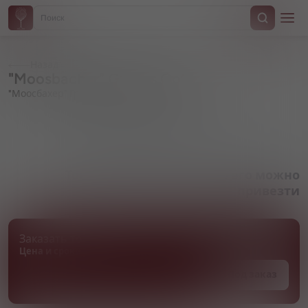
Назад
"Moosbacher" Grunes Gold
"Моосбахер" Грюнес Голд
Артикул 000353
Товара нет в наличии, но его можно
привезти
Заказать товар
Цена и сроки поставки уточняются
Под заказ