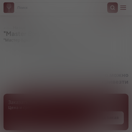
Назад
"Master Brew"
"Мастер Брю"
Артикул 000860
Товара нет в наличии, но его можно
привезти
Заказать товар
Цена и сроки поставки уточняются
Под заказ