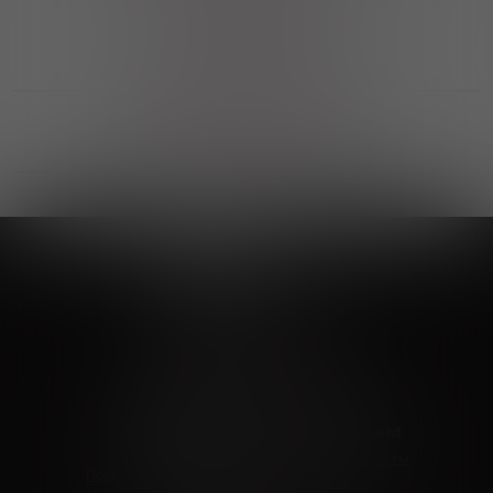
Выгодные покупки
Возможность выбора
лучшей цены и локации
Развитая партнерская сеть
Выбирайте, что нравится и получайте
заказ в удобном месте в вашем городе
Vinoteka24
Marketplace
+7 926 549 66 96
c 10:00 до 19:00
zakaz@vinoteka24.ru
О компании
Клиентам
О проекте
Вопросы и ответы
Пользовательское соглашение