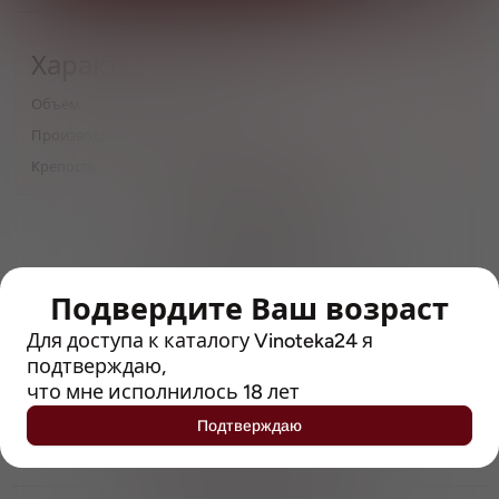
Характеристики
Объём
0,5
Производитель
Shepherd Neame
Крепость
4
> 212790 позиций
Широкий каталог напитков
с полным описанием
Подвердите Ваш возраст
Достоверные отзывы
Рейтинг с Vivino, чтобы
Для доступа к каталогу Vinoteka24 я
упростить выбор
подтверждаю,
что мне исполнилось 18 лет
Рекомендации винных экспертов
Подтверждаю
Возможность получить
профессиональную консультацию