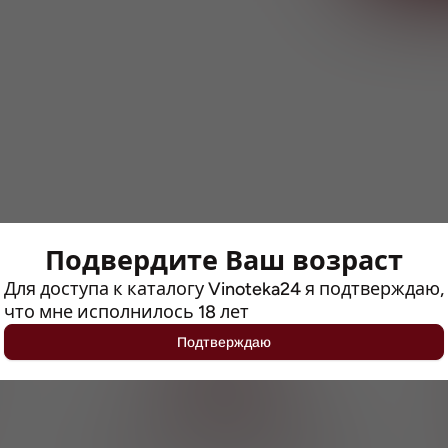
Подвердите Ваш возраст
Для доступа к каталогу Vinoteka24 я подтверждаю,
что мне исполнилось 18 лет
65
Подтверждаю
точек выдачи