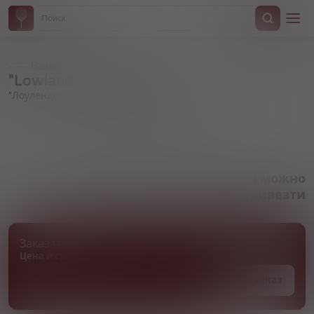
Назад
"Lowlander" 0.3% I.P.A.
"Лоулендер" 0.3% И.П.А.
Артикул 000829
Товара нет в наличии, но его можно
привезти
Заказать товар
Цена и сроки поставки уточняются
Под заказ