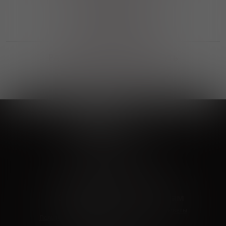
Выгодные покупки
Возможность выбора
лучшей цены и локации
Развитая партнерская сеть
Выбирайте, что нравится и получайте
заказ в удобном месте в вашем городе
Vinoteka24
Marketplace
+7 926 549 66 96
c 10:00 до 19:00
zakaz@vinoteka24.ru
О компании
Клиентам
О проекте
Вопросы и ответы
Пользовательское соглашение