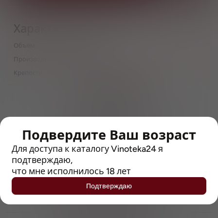
Характеристики
Объём
0,33
Производитель
Lowlander
Крепость
0.3
> 212790 позиций
Широкий каталог напитков
с полным описанием
Подвердите Ваш возраст
Достоверные отзывы
Рейтинг с Vivino, чтобы
Для доступа к каталогу Vinoteka24 я
упростить выбор
подтверждаю,
что мне исполнилось 18 лет
Рекомендации винных экспертов
Подтверждаю
Возможность получить
профессиональную консультацию