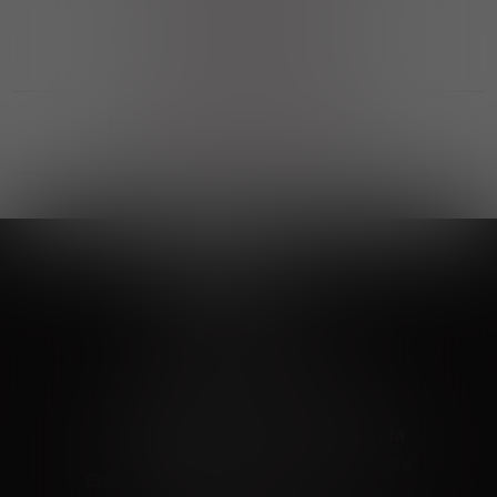
Выгодные покупки
Возможность выбора
лучшей цены и локации
Развитая партнерская сеть
Выбирайте, что нравится и получайте
заказ в удобном месте в вашем городе
Vinoteka24
Marketplace
+7 926 549 66 96
c 10:00 до 19:00
zakaz@vinoteka24.ru
О компании
Клиентам
О проекте
Вопросы и ответы
Пользовательское соглашение