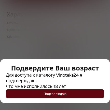
Характеристики
Объём
0,5
Производитель
Cairngorm
Крепость
3.9
> 212790 позиций
Широкий каталог напитков
с полным описанием
Подвердите Ваш возраст
Достоверные отзывы
Рейтинг с Vivino, чтобы
Для доступа к каталогу Vinoteka24 я
упростить выбор
подтверждаю,
что мне исполнилось 18 лет
Рекомендации винных экспертов
Подтверждаю
Возможность получить
профессиональную консультацию