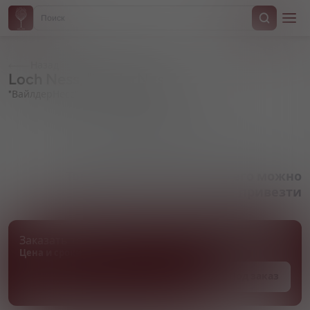
Назад
Loch Ness, "WilderNess"
"ВайлдерНесс"
Артикул 000251
Товара нет в наличии, но его можно
привезти
Заказать товар
Цена и сроки поставки уточняются
Под заказ