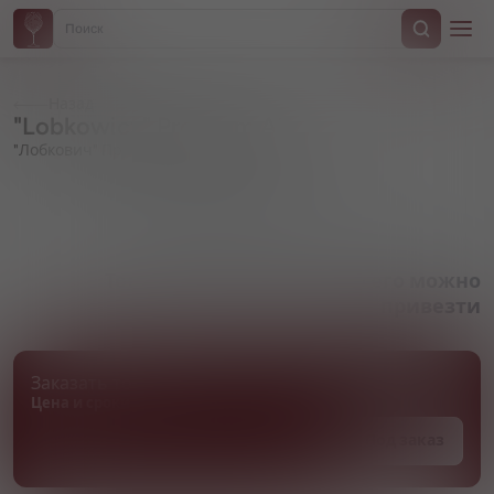
Назад
"Lobkowicz" Premium Ale
"Лобкович" Премиум Эль
Артикул 000856
Товара нет в наличии, но его можно
привезти
Заказать товар
Цена и сроки поставки уточняются
Под заказ