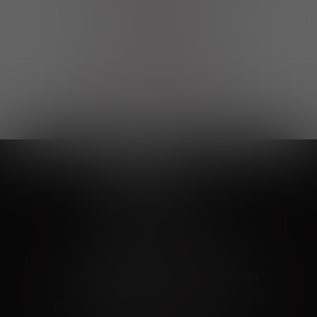
Выгодные покупки
Возможность выбора
лучшей цены и локации
Развитая партнерская сеть
Выбирайте, что нравится и получайте
заказ в удобном месте в вашем городе
Vinoteka24
Marketplace
+7 926 549 66 96
c 10:00 до 19:00
zakaz@vinoteka24.ru
О компании
Клиентам
О проекте
Вопросы и ответы
Пользовательское соглашение