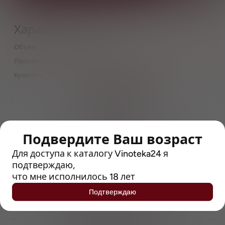
Характеристики
Объём
0,5
Производитель
Pivovary Lobkowicz Group
Крепость
4.4
> 212790 позиций
Широкий каталог напитков
с полным описанием
Подвердите Ваш возраст
Достоверные отзывы
Рейтинг с Vivino, чтобы
Для доступа к каталогу Vinoteka24 я
упростить выбор
подтверждаю,
что мне исполнилось 18 лет
Рекомендации винных экспертов
Подтверждаю
Возможность получить
профессиональную консультацию