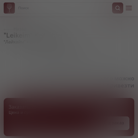
Назад
"Leikeim" Kellerbier
"Лайкайм" Келлербир
Артикул 000323
Товара нет в наличии, но его можно
привезти
Заказать товар
Цена и сроки поставки уточняются
Под заказ