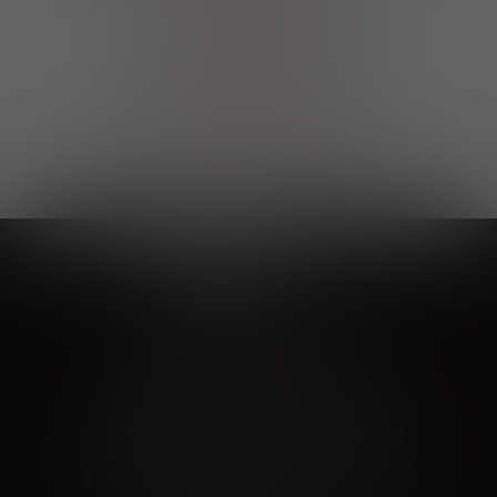
Выгодные покупки
Возможность выбора
лучшей цены и локации
Развитая партнерская сеть
Выбирайте, что нравится и получайте
заказ в удобном месте в вашем городе
Vinoteka24
Marketplace
+7 926 549 66 96
c 10:00 до 19:00
zakaz@vinoteka24.ru
О компании
Клиентам
О проекте
Вопросы и ответы
Пользовательское соглашение