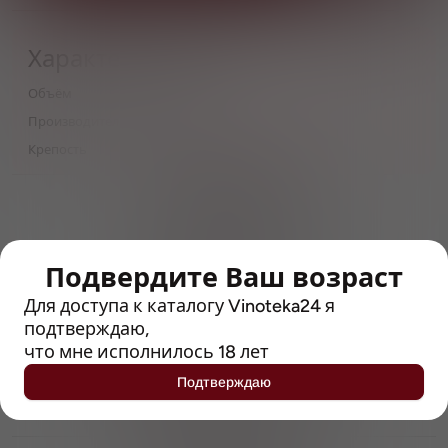
Характеристики
Объём
0,5
Производитель
Leikeim
Крепость
4.9
> 212790 позиций
Широкий каталог напитков
с полным описанием
Подвердите Ваш возраст
Достоверные отзывы
Рейтинг с Vivino, чтобы
Для доступа к каталогу Vinoteka24 я
упростить выбор
подтверждаю,
что мне исполнилось 18 лет
Рекомендации винных экспертов
Подтверждаю
Возможность получить
профессиональную консультацию