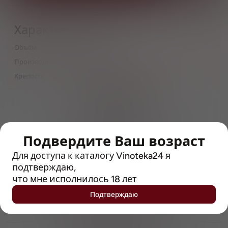
Характеристики
Объём
0,33
Производитель
Carlsberg Group
Крепость
4.9
> 212790 позиций
Широкий каталог напитков
с полным описанием
Подвердите Ваш возраст
Достоверные отзывы
Рейтинг с Vivino, чтобы
Для доступа к каталогу Vinoteka24 я
упростить выбор
подтверждаю,
что мне исполнилось 18 лет
Рекомендации винных экспертов
Подтверждаю
Возможность получить
профессиональную консультацию