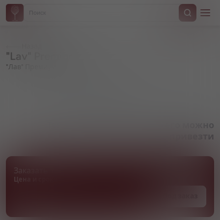
Назад
"Lav" Premium
"Лав" Премиум
Артикул 000102
Товара нет в наличии, но его можно
привезти
Заказать товар
Цена и сроки поставки уточняются
Под заказ