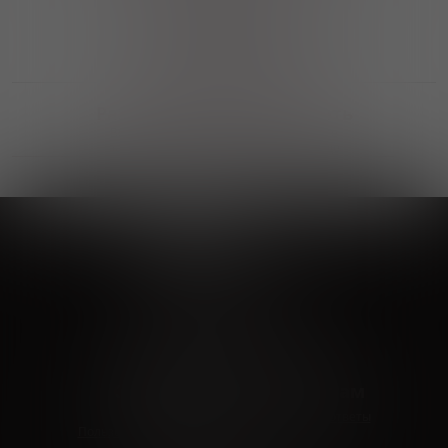
Выгодные покупки
Возможность выбора
лучшей цены и локации
Развитая партнерская сеть
Выбирайте, что нравится и получайте
заказ в удобном месте в вашем городе
Vinoteka24
Marketplace
+7 926 549 66 96
c 10:00 до 19:00
zakaz@vinoteka24.ru
О компании
Клиентам
О проекте
Вопросы и ответы
Пользовательское соглашение