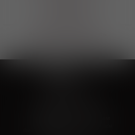
Выгодные покупки
Возможность выбора
лучшей цены и локации
Развитая партнерская сеть
Выбирайте, что нравится и получайте
заказ в удобном месте в вашем городе
Vinoteka24
Marketplace
+7 926 549 66 96
c 10:00 до 19:00
zakaz@vinoteka24.ru
О компании
Клиентам
О проекте
Вопросы и ответы
Пользовательское соглашение