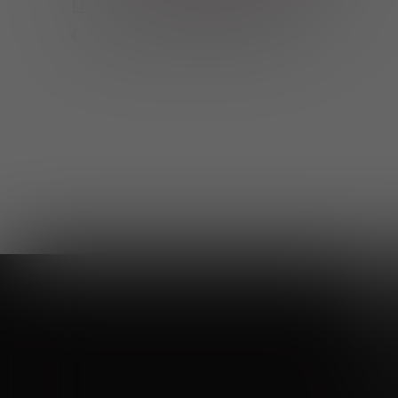
Широкий каталог напитков
с полным описанием