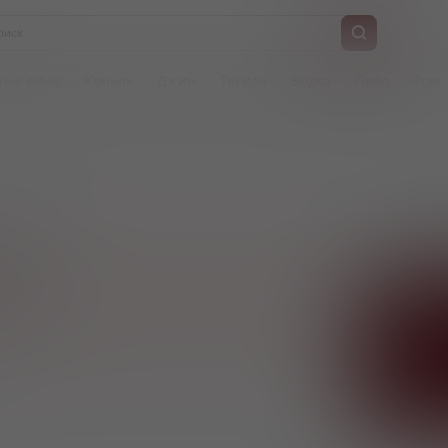
тые вина
Коньяк
Джин
Текила
Водка
Пиво
Ром
Тов
стики
33
Заказ
uyghe
Цена и сро