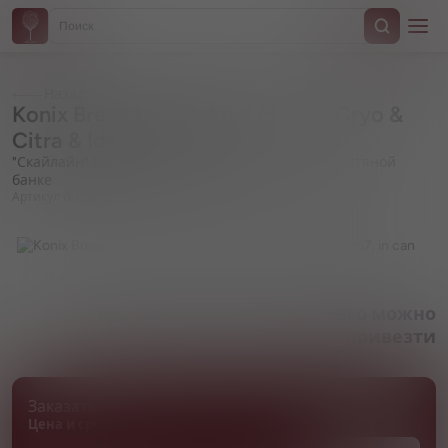
Назад
Konix Brewery, "Skyline" Mosaic Cryo &
Citra & Idaho7, in can
"Скайлайн" Мозаик Крио & Цитра & Айдахо7, в жестяной
банке
Артикул 000870
Товара нет в наличии, но его можно
привезти
Заказать товар
Цена и сроки поставки уточняются