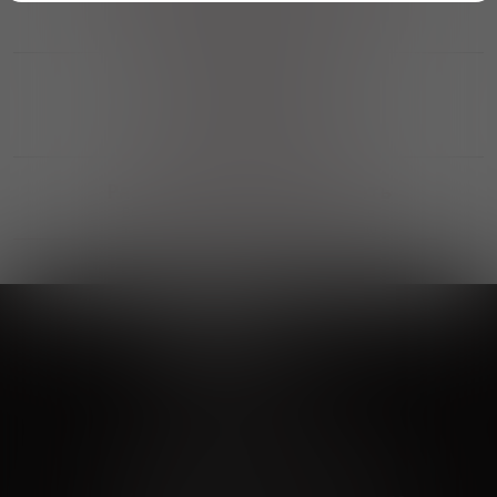
Возможность получить
профессиональную консультацию
Выгодные покупки
Возможность выбора
лучшей цены и локации
Развитая партнерская сеть
Выбирайте, что нравится и получайте
заказ в удобном месте в вашем городе
Vinoteka24
Marketplace
+7 926 549 66 96
c 10:00 до 19:00
zakaz@vinoteka24.ru