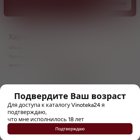
Под заказ
Характеристики
Объём
0,5
Производитель
Konix Brewery
Крепость
7
> 212790 позиций
Широкий каталог напитков
с полным описанием
Подвердите Ваш возраст
Для доступа к каталогу Vinoteka24 я
Достоверные отзывы
подтверждаю,
Рейтинг с Vivino, чтобы
упростить выбор
что мне исполнилось 18 лет
Подтверждаю
Рекомендации винных экспертов