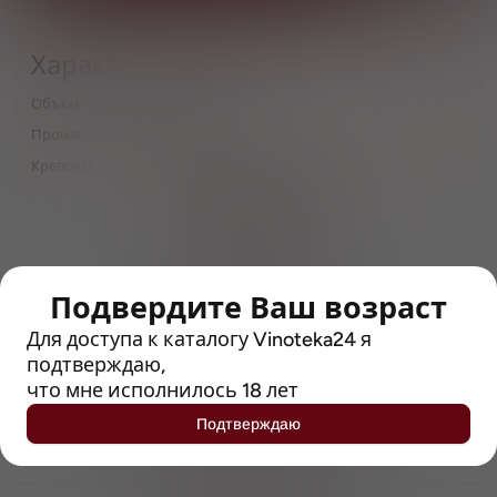
Характеристики
Объём
0,45
Производитель
Konix Brewery
Крепость
4.8
> 212790 позиций
Широкий каталог напитков
с полным описанием
Подвердите Ваш возраст
Достоверные отзывы
Рейтинг с Vivino, чтобы
Для доступа к каталогу Vinoteka24 я
упростить выбор
подтверждаю,
что мне исполнилось 18 лет
Рекомендации винных экспертов
Подтверждаю
Возможность получить
профессиональную консультацию