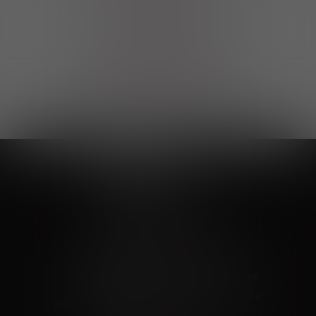
Выгодные покупки
Возможность выбора
лучшей цены и локации
Развитая партнерская сеть
Выбирайте, что нравится и получайте
заказ в удобном месте в вашем городе
Vinoteka24
Marketplace
+7 926 549 66 96
c 10:00 до 19:00
zakaz@vinoteka24.ru
О компании
Клиентам
О проекте
Вопросы и ответы
Пользовательское соглашение