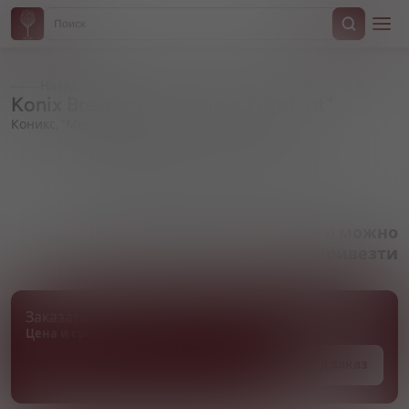
Назад
Konix Brewery, "Monsieur l'Abricot"
Коникс, "Месье Абрикос"
Артикул 000109
Товара нет в наличии, но его можно
привезти
Заказать товар
Цена и сроки поставки уточняются
Под заказ