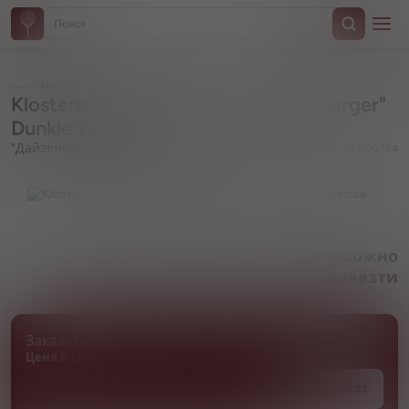
Назад
Klosterbrauerei Reutberg, "Daisenberger"
Dunkle Weisse
"Дайзенбергер" Дункл Вайссе
Артикул 000794
Товара нет в наличии, но его можно
привезти
Заказать товар
Цена и сроки поставки уточняются
Под заказ