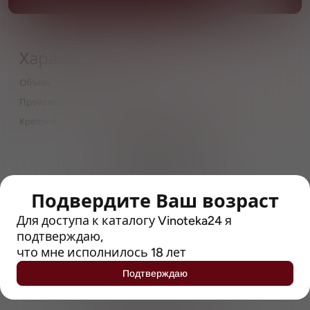
Характеристики
Объём
0,5
Производитель
Klosterbrauerei Reutberg
Крепость
5
> 212790 позиций
Широкий каталог напитков
с полным описанием
Подвердите Ваш возраст
Достоверные отзывы
Для доступа к каталогу Vinoteka24 я
Рейтинг с Vivino, чтобы
подтверждаю,
упростить выбор
что мне исполнилось 18 лет
Подтверждаю
Рекомендации винных экспертов
Возможность получить
профессиональную консультацию