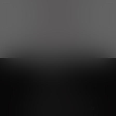
Выгодные покупки
Возможность выбора
лучшей цены и локации
Развитая партнерская сеть
Выбирайте, что нравится и получайте
заказ в удобном месте в вашем городе
Vinoteka24
Marketplace
+7 926 549 66 96
c 10:00 до 19:00
zakaz@vinoteka24.ru
О компании
Клиентам
О проекте
Вопросы и ответы