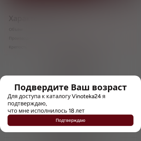
Характеристики
Объём
0,5
Производитель
Pivovary Lobkowicz Group
Крепость
4.1
> 212790 позиций
Широкий каталог напитков
с полным описанием
Подвердите Ваш возраст
Достоверные отзывы
Рейтинг с Vivino, чтобы
Для доступа к каталогу Vinoteka24 я
упростить выбор
подтверждаю,
что мне исполнилось 18 лет
Рекомендации винных экспертов
Подтверждаю
Возможность получить
профессиональную консультацию