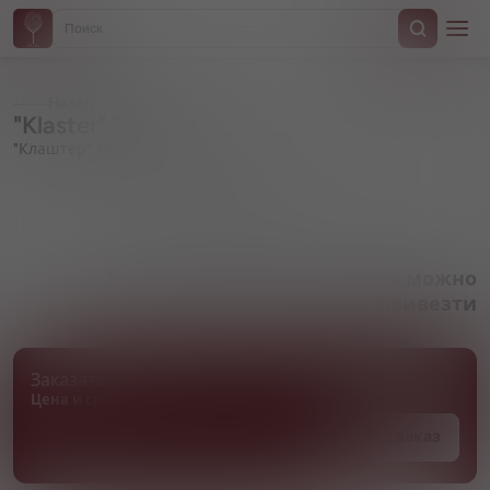
Назад
"Klaster" Tmave
"Клаштер" Темное
Артикул 000839
Товара нет в наличии, но его можно
привезти
Заказать товар
Цена и сроки поставки уточняются
Под заказ