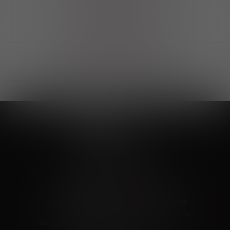
Выгодные покупки
Возможность выбора
лучшей цены и локации
Развитая партнерская сеть
Выбирайте, что нравится и получайте
заказ в удобном месте в вашем городе
Vinoteka24
Marketplace
+7 926 549 66 96
c 10:00 до 19:00
zakaz@vinoteka24.ru
О компании
Клиентам
О проекте
Вопросы и ответы
Пользовательское соглашение