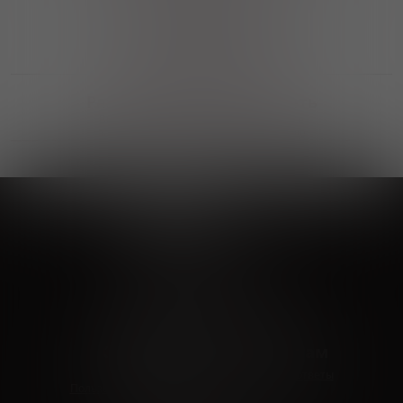
Выгодные покупки
Возможность выбора
лучшей цены и локации
Развитая партнерская сеть
Выбирайте, что нравится и получайте
заказ в удобном месте в вашем городе
Vinoteka24
Marketplace
+7 926 549 66 96
c 10:00 до 19:00
zakaz@vinoteka24.ru
О компании
Клиентам
О проекте
Вопросы и ответы
Пользовательское соглашение