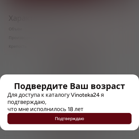
Характеристики
Объём
0,5
Производитель
Brookfield Drinks Limited
Крепость
4.6
> 212790 позиций
Широкий каталог напитков
с полным описанием
Подвердите Ваш возраст
Достоверные отзывы
Рейтинг с Vivino, чтобы
Для доступа к каталогу Vinoteka24 я
упростить выбор
подтверждаю,
что мне исполнилось 18 лет
Рекомендации винных экспертов
Подтверждаю
Возможность получить
профессиональную консультацию