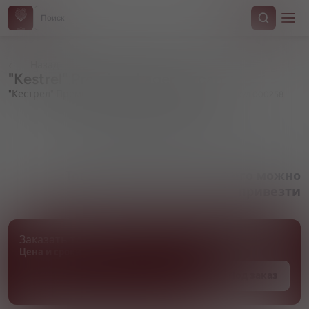
Назад
"Kestrel" Premium Lager, in can
"Кестрел" Премиум Лагер, в жестяной банке
Артикул 000258
Товара нет в наличии, но его можно
привезти
Заказать товар
Цена и сроки поставки уточняются
Под заказ