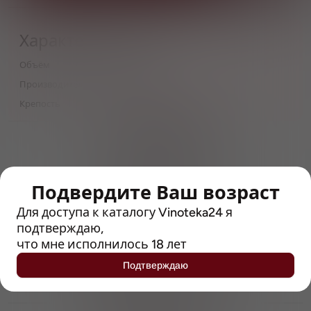
Характеристики
Объём
0,33
Производитель
Jaws Brewery
Крепость
8
> 212790 позиций
Широкий каталог напитков
с полным описанием
Подвердите Ваш возраст
Достоверные отзывы
Рейтинг с Vivino, чтобы
Для доступа к каталогу Vinoteka24 я
упростить выбор
подтверждаю,
что мне исполнилось 18 лет
Рекомендации винных экспертов
Подтверждаю
Возможность получить
профессиональную консультацию