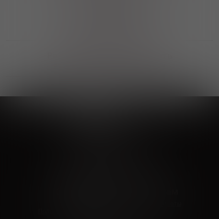
Выгодные покупки
Возможность выбора
лучшей цены и локации
Развитая партнерская сеть
Выбирайте, что нравится и получайте
заказ в удобном месте в вашем городе
Vinoteka24
Marketplace
+7 926 549 66 96
c 10:00 до 19:00
zakaz@vinoteka24.ru
О компании
Клиентам
О проекте
Вопросы и ответы
Пользовательское соглашение