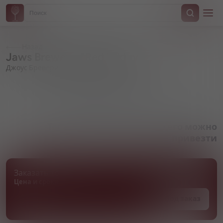
Назад
Jaws Brewery, "Red Widow"
Джоус Бревери, "Рэд Видоу"
Артикул 000948
Товара нет в наличии, но его можно
привезти
Заказать товар
Цена и сроки поставки уточняются
Под заказ