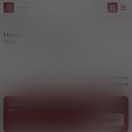
Назад
Hook Norton, "Hooky"
"Хуки"
Артикул 000447
Товара нет в наличии, но его можно
привезти
Заказать товар
Цена и сроки поставки уточняются
Под заказ