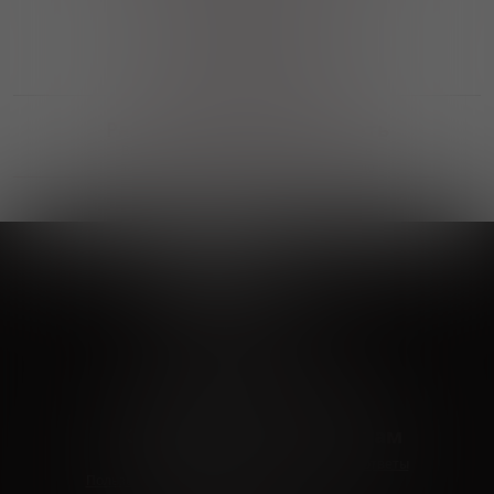
Выгодные покупки
Возможность выбора
лучшей цены и локации
Развитая партнерская сеть
Выбирайте, что нравится и получайте
заказ в удобном месте в вашем городе
Vinoteka24
Marketplace
+7 926 549 66 96
c 10:00 до 19:00
zakaz@vinoteka24.ru
О компании
Клиентам
О проекте
Вопросы и ответы
Пользовательское соглашение