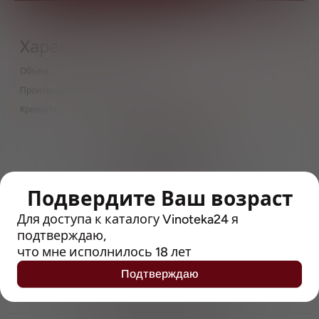
Характеристики
Объём
0.5 л
Производитель
Hook Norton
Крепость
3.5
> 212790 позиций
Широкий каталог напитков
с полным описанием
Подвердите Ваш возраст
Достоверные отзывы
Рейтинг с Vivino, чтобы
Для доступа к каталогу Vinoteka24 я
упростить выбор
подтверждаю,
что мне исполнилось 18 лет
Рекомендации винных экспертов
Подтверждаю
Возможность получить
профессиональную консультацию