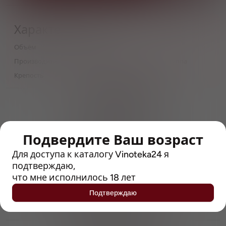
Характеристики
Объём
250
Производитель
Евразийская Алкогольная Группа
Крепость
8
> 212790 позиций
Широкий каталог напитков
с полным описанием
Подвердите Ваш возраст
Достоверные отзывы
Рейтинг с Vivino, чтобы
Для доступа к каталогу Vinoteka24 я
упростить выбор
подтверждаю,
что мне исполнилось 18 лет
Рекомендации винных экспертов
Подтверждаю
Возможность получить
профессиональную консультацию