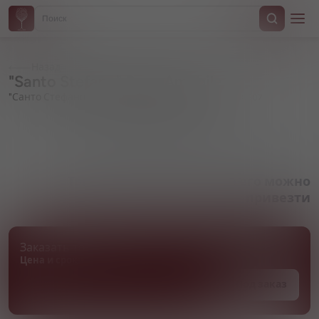
Назад
"Santo Stefano" Rose Amabile
"Санто Стефано" Розовое полусладкое
Артикул 000607
Товара нет в наличии, но его можно
привезти
Заказать товар
Цена и сроки поставки уточняются
Под заказ