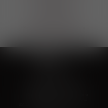
Выгодные покупки
Возможность выбора
лучшей цены и локации
Развитая партнерская сеть
Выбирайте, что нравится и получайте
заказ в удобном месте в вашем городе
Vinoteka24
Marketplace
+7 926 549 66 96
c 10:00 до 19:00
zakaz@vinoteka24.ru
О компании
Клиентам
О проекте
Вопросы и ответы
Пользовательское соглашение