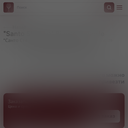
Назад
"Santo Stefano" Bianco Amabile
"Санто Стефано" Белое полусладкое
Артикул 000729
Товара нет в наличии, но его можно
привезти
Заказать товар
Цена и сроки поставки уточняются
Под заказ