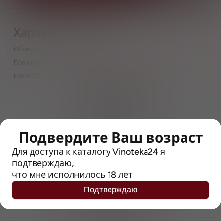
Характеристики
Объём
0.25 л
Производитель
Евразийская Алкогольная Группа
Крепость
8
> 212790 позиций
Широкий каталог напитков
с полным описанием
Подвердите Ваш возраст
Достоверные отзывы
Рейтинг с Vivino, чтобы
Для доступа к каталогу Vinoteka24 я
упростить выбор
подтверждаю,
что мне исполнилось 18 лет
Рекомендации винных экспертов
Подтверждаю
Возможность получить
профессиональную консультацию