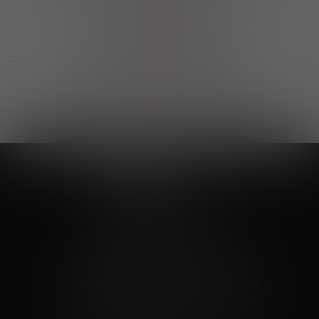
Выгодные покупки
Возможность выбора
лучшей цены и локации
Развитая партнерская сеть
Выбирайте, что нравится и получайте
заказ в удобном месте в вашем городе
Vinoteka24
Marketplace
+7 926 549 66 96
c 10:00 до 19:00
zakaz@vinoteka24.ru
О компании
Клиентам
О проекте
Вопросы и ответы
Пользовательское соглашение