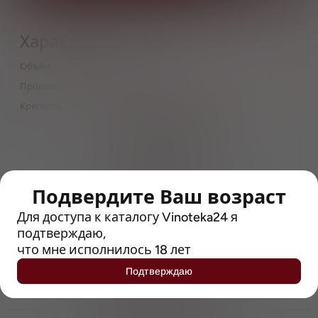
Характеристики
Объём
0,5
Производитель
Anheuser-Busch InBev
Крепость
3.6
> 212790 позиций
Широкий каталог напитков
с полным описанием
Подвердите Ваш возраст
Достоверные отзывы
Рейтинг с Vivino, чтобы
Для доступа к каталогу Vinoteka24 я
упростить выбор
подтверждаю,
что мне исполнилось 18 лет
Рекомендации винных экспертов
Подтверждаю
Возможность получить
профессиональную консультацию