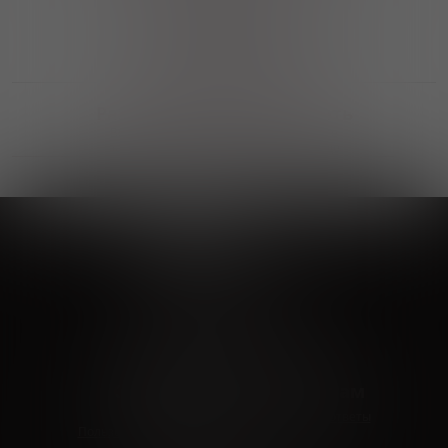
Выгодные покупки
Возможность выбора
лучшей цены и локации
Развитая партнерская сеть
Выбирайте, что нравится и получайте
заказ в удобном месте в вашем городе
Vinoteka24
Marketplace
+7 926 549 66 96
c 10:00 до 19:00
zakaz@vinoteka24.ru
О компании
Клиентам
О проекте
Вопросы и ответы
Пользовательское соглашение