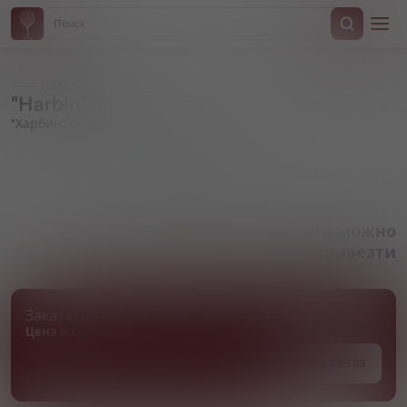
Назад
"Harbin" Ice
"Харбин" Ледяное
Артикул 000628
Товара нет в наличии, но его можно
привезти
Заказать товар
Цена и сроки поставки уточняются
Под заказ