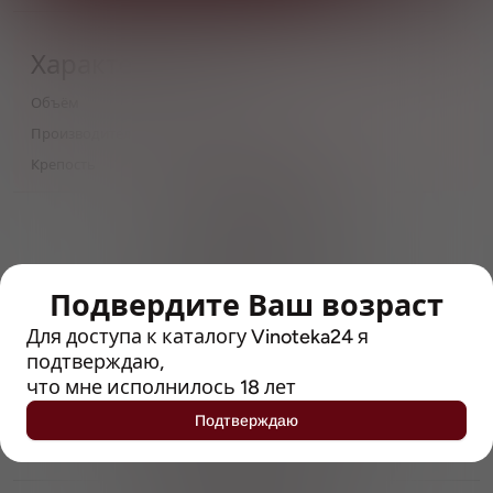
Характеристики
Объём
0,5
Производитель
Anheuser-Busch InBev
Крепость
3.3
> 212790 позиций
Широкий каталог напитков
с полным описанием
Подвердите Ваш возраст
Достоверные отзывы
Рейтинг с Vivino, чтобы
Для доступа к каталогу Vinoteka24 я
упростить выбор
подтверждаю,
что мне исполнилось 18 лет
Рекомендации винных экспертов
Подтверждаю
Возможность получить
профессиональную консультацию