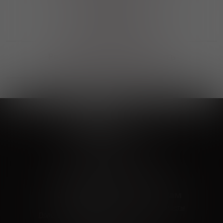
Выгодные покупки
Возможность выбора
лучшей цены и локации
Развитая партнерская сеть
Выбирайте, что нравится и получайте
заказ в удобном месте в вашем городе
Vinoteka24
Marketplace
+7 926 549 66 96
c 10:00 до 19:00
zakaz@vinoteka24.ru
О компании
Клиентам
О проекте
Вопросы и ответы
Пользовательское соглашение