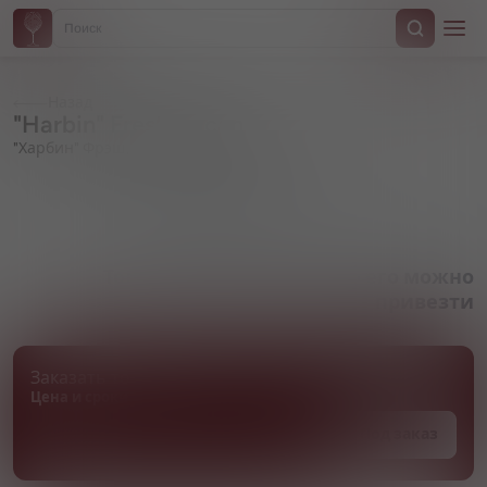
Назад
"Harbin" Fresh, in can
"Харбин" Фрэш, в жестяной банке
Артикул 000942
Товара нет в наличии, но его можно
привезти
Заказать товар
Цена и сроки поставки уточняются
Под заказ