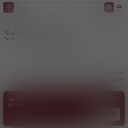
Назад
"Gulden Draak" Smoked
"Золотой Дракон" Смоукд
Артикул 000995
Товара нет в наличии, но его можно
привезти
Заказать товар
Цена и сроки поставки уточняются
Под заказ