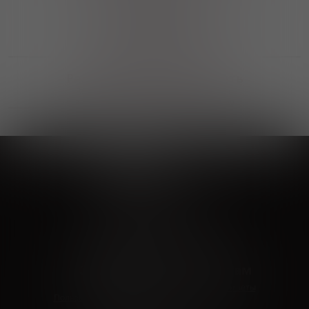
Выгодные покупки
Возможность выбора
лучшей цены и локации
Развитая партнерская сеть
Выбирайте, что нравится и получайте
заказ в удобном месте в вашем городе
Vinoteka24
Marketplace
+7 926 549 66 96
c 10:00 до 19:00
zakaz@vinoteka24.ru
О компании
Клиентам
О проекте
Вопросы и ответы
Пользовательское соглашение