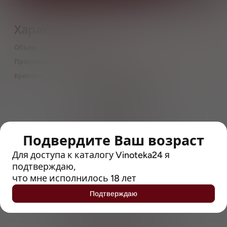
Характеристики
Объём
0,33
Производитель
Van Steenberge
Крепость
10.5
> 212790 позиций
Широкий каталог напитков
с полным описанием
Подвердите Ваш возраст
Достоверные отзывы
Рейтинг с Vivino, чтобы
Для доступа к каталогу Vinoteka24 я
упростить выбор
подтверждаю,
что мне исполнилось 18 лет
Рекомендации винных экспертов
Подтверждаю
Возможность получить
профессиональную консультацию