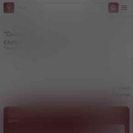
Назад
"Guinness" Draught (with nitrogen
capsule), in can
"Гиннесс" Драфт (с азотной капсулой), в жестяной банке
Артикул 000001
Товара нет в наличии, но его можно
привезти
Заказать товар
Цена и сроки поставки уточняются
Под заказ