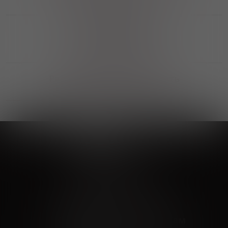
профессиональную консультацию
Выгодные покупки
Возможность выбора
лучшей цены и локации
Развитая партнерская сеть
Выбирайте, что нравится и получайте
заказ в удобном месте в вашем городе
Vinoteka24
Marketplace
+7 926 549 66 96
c 10:00 до 19:00
zakaz@vinoteka24.ru
О компании
Клиентам