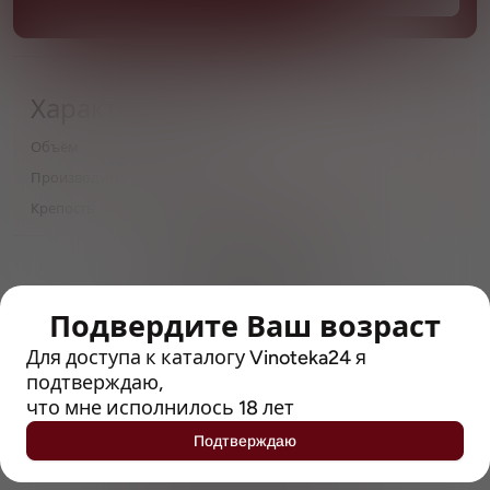
Характеристики
Объём
0,44
Производитель
Diageo
Крепость
4.2
> 212790 позиций
Широкий каталог напитков
с полным описанием
Подвердите Ваш возраст
Достоверные отзывы
Для доступа к каталогу Vinoteka24 я
Рейтинг с Vivino, чтобы
подтверждаю,
упростить выбор
что мне исполнилось 18 лет
Подтверждаю
Рекомендации винных экспертов
Возможность получить