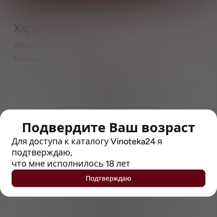
Характеристики
Объём
0,44
Производитель
Diageo
> 212790 позиций
Широкий каталог напитков
с полным описанием
Достоверные отзывы
Подвердите Ваш возраст
Рейтинг с Vivino, чтобы
упростить выбор
Для доступа к каталогу Vinoteka24 я
подтверждаю,
что мне исполнилось 18 лет
Рекомендации винных экспертов
Возможность получить
Подтверждаю
профессиональную консультацию
Выгодные покупки