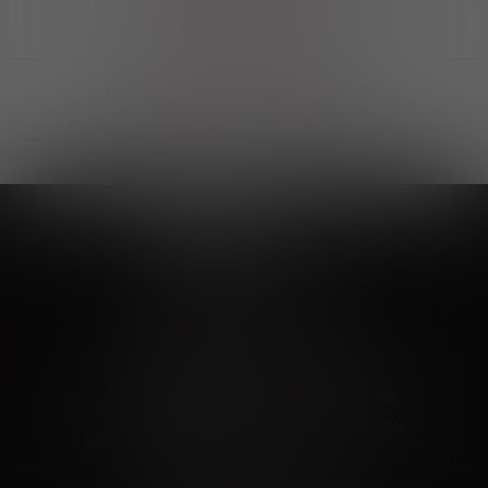
Возможность выбора
лучшей цены и локации
Развитая партнерская сеть
Выбирайте, что нравится и получайте
заказ в удобном месте в вашем городе
Vinoteka24
Marketplace
+7 926 549 66 96
c 10:00 до 19:00
zakaz@vinoteka24.ru
О компании
Клиентам
О проекте
Вопросы и ответы
Пользовательское соглашение