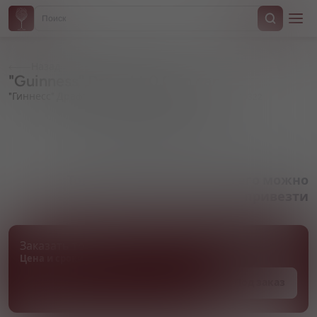
Назад
"Guinness" Draught 0.0, in can
"Гиннесс" Драфт 0.0, в жестяной банке
Артикул 000322
Товара нет в наличии, но его можно
привезти
Заказать товар
Цена и сроки поставки уточняются
Под заказ