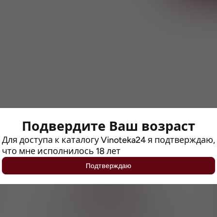
Подвердите Ваш возраст
Для доступа к каталогу Vinoteka24 я подтверждаю,
что мне исполнилось 18 лет
65
Подтверждаю
точек выдачи