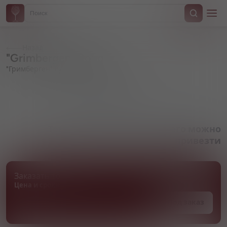
Назад
"Grimbergen" Rouge
"Гримберген" Руж
Артикул 000057
Товара нет в наличии, но его можно
привезти
Заказать товар
Цена и сроки поставки уточняются
Под заказ