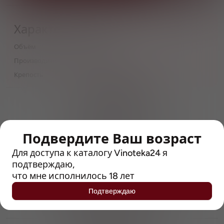
Характеристики
Объём
0,33
Производитель
Carlsberg Group
Крепость
6
> 212790 позиций
Широкий каталог напитков
с полным описанием
Подвердите Ваш возраст
Достоверные отзывы
Рейтинг с Vivino, чтобы
Для доступа к каталогу Vinoteka24 я
упростить выбор
подтверждаю,
что мне исполнилось 18 лет
Рекомендации винных экспертов
Подтверждаю
Возможность получить
профессиональную консультацию