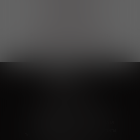
Выгодные покупки
Возможность выбора
лучшей цены и локации
Развитая партнерская сеть
Выбирайте, что нравится и получайте
заказ в удобном месте в вашем городе
Vinoteka24
Marketplace
+7 926 549 66 96
c 10:00 до 19:00
zakaz@vinoteka24.ru
О компании
Клиентам
О проекте
Вопросы и ответы
Пользовательское соглашение