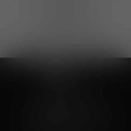
Выгодные покупки
Возможность выбора
лучшей цены и локации
Развитая партнерская сеть
Выбирайте, что нравится и получайте
заказ в удобном месте в вашем городе
Vinoteka24
Marketplace
+7 926 549 66 96
c 10:00 до 19:00
zakaz@vinoteka24.ru
О компании
Клиентам
О проекте
Вопросы и ответы
Пользовательское соглашение