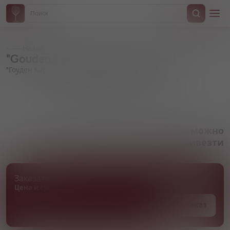
Назад
"Gouden Carolus" Whisky Infused
"Гоуден Каролюс" Виски Инфьюзд
Артикул 000193
Товара нет в наличии, но его можно
привезти
Заказать товар
Цена и сроки поставки уточняются
Под заказ