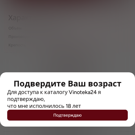
Характеристики
Объём
0,33
Производитель
Het Anker
Крепость
11.7
> 212790 позиций
Широкий каталог напитков
с полным описанием
Подвердите Ваш возраст
Достоверные отзывы
Рейтинг с Vivino, чтобы
Для доступа к каталогу Vinoteka24 я
упростить выбор
подтверждаю,
что мне исполнилось 18 лет
Рекомендации винных экспертов
Подтверждаю
Возможность получить
профессиональную консультацию