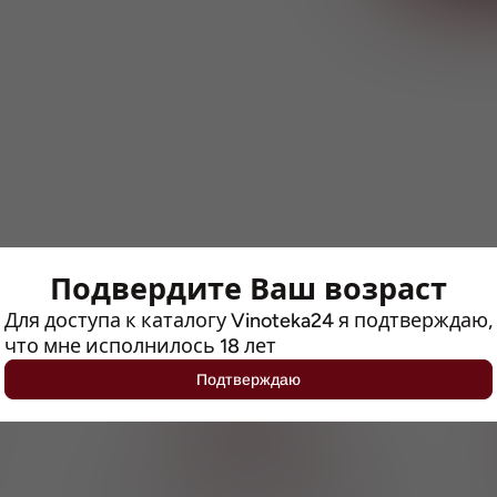
Подвердите Ваш возраст
Для доступа к каталогу Vinoteka24 я подтверждаю,
что мне исполнилось 18 лет
65
Подтверждаю
точек выдачи