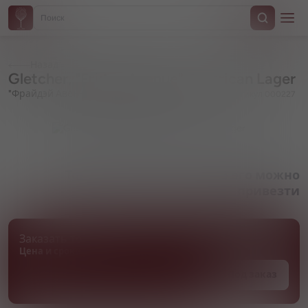
Назад
Gletcher, "Friday Avenue" American Lager
"Фрайдэй Авеню" Американский лагер
Артикул 000227
Товара нет в наличии, но его можно
привезти
Заказать товар
Цена и сроки поставки уточняются
Под заказ