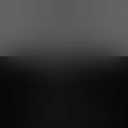
Выгодные покупки
Возможность выбора
лучшей цены и локации
Развитая партнерская сеть
Выбирайте, что нравится и получайте
заказ в удобном месте в вашем городе
Vinoteka24
Marketplace
+7 926 549 66 96
c 10:00 до 19:00
zakaz@vinoteka24.ru
О компании
Клиентам
О проекте
Вопросы и ответы
Пользовательское соглашение