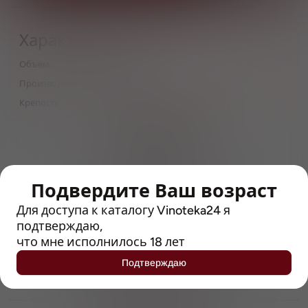
Характеристики
Объём
0,75
Производитель
Gletcher
Крепость
4.7
> 212790 позиций
Широкий каталог напитков
с полным описанием
Подвердите Ваш возраст
Достоверные отзывы
Рейтинг с Vivino, чтобы
Для доступа к каталогу Vinoteka24 я
упростить выбор
подтверждаю,
что мне исполнилось 18 лет
Рекомендации винных экспертов
Подтверждаю
Возможность получить
профессиональную консультацию