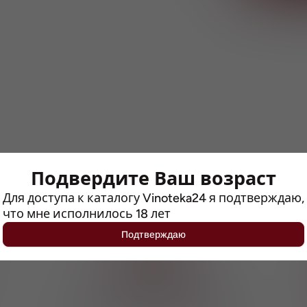
Подвердите Ваш возраст
Для доступа к каталогу Vinoteka24 я подтверждаю,
что мне исполнилось 18 лет
65
Подтверждаю
точек выдачи