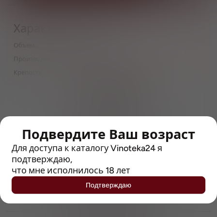
Характеристики
Объём
0,5
Производитель
MainStream Brewery
Крепость
4.6
> 212790 позиций
Широкий каталог напитков
с полным описанием
Подвердите Ваш возраст
Достоверные отзывы
Рейтинг с Vivino, чтобы
Для доступа к каталогу Vinoteka24 я
упростить выбор
подтверждаю,
что мне исполнилось 18 лет
Рекомендации винных экспертов
Подтверждаю
Возможность получить
профессиональную консультацию