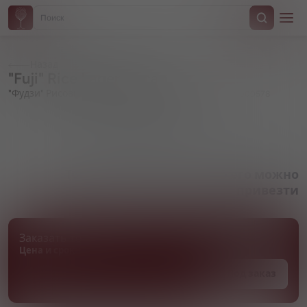
Назад
"Fuji" Rice Lager, in can
"Фудзи" Рисовый Лагер, в жестяной банке
Артикул 000578
Товара нет в наличии, но его можно
привезти
Заказать товар
Цена и сроки поставки уточняются
Под заказ