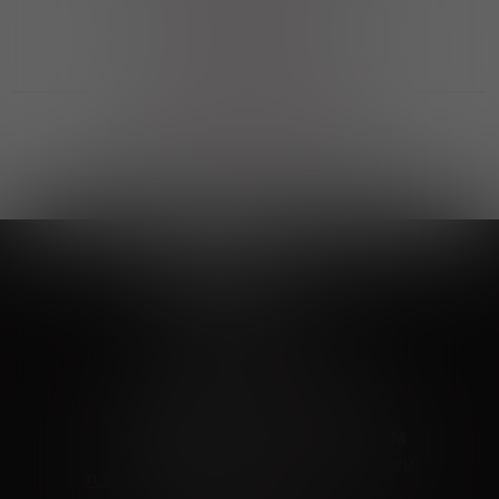
Выгодные покупки
Возможность выбора
лучшей цены и локации
Развитая партнерская сеть
Выбирайте, что нравится и получайте
заказ в удобном месте в вашем городе
Vinoteka24
Marketplace
+7 926 549 66 96
c 10:00 до 19:00
zakaz@vinoteka24.ru
О компании
Клиентам
О проекте
Вопросы и ответы
Пользовательское соглашение