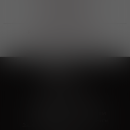
Выгодные покупки
Возможность выбора
лучшей цены и локации
Развитая партнерская сеть
Выбирайте, что нравится и получайте
заказ в удобном месте в вашем городе
Vinoteka24
Marketplace
+7 926 549 66 96
c 10:00 до 19:00
zakaz@vinoteka24.ru
О компании
Клиентам
О проекте
Вопросы и ответы
Пользовательское соглашение