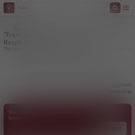
Назад
"Francis Hartridge's" Cranberry &
Raspberry
"Фрэнсис Хатриджес" Клюква и Малина
Артикул 000232
Товара нет в наличии, но его можно
привезти
Заказать товар
Цена и сроки поставки уточняются
Под заказ