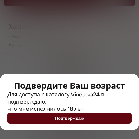
Характеристики
Объём
0,33
Производитель
Hartridges
> 212790 позиций
Широкий каталог напитков
с полным описанием
Подвердите Ваш возраст
Достоверные отзывы
Рейтинг с Vivino, чтобы
Для доступа к каталогу Vinoteka24 я
упростить выбор
подтверждаю,
что мне исполнилось 18 лет
Рекомендации винных экспертов
Подтверждаю
Возможность получить
профессиональную консультацию