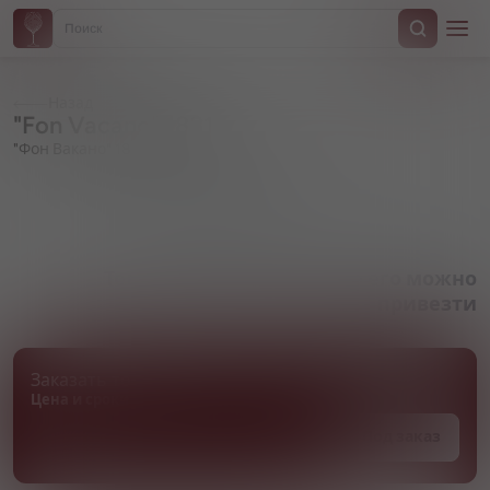
Назад
"Fon Vacano" 1881
"Фон Вакано" 18811881
Артикул 000811
Товара нет в наличии, но его можно
привезти
Заказать товар
Цена и сроки поставки уточняются
Под заказ