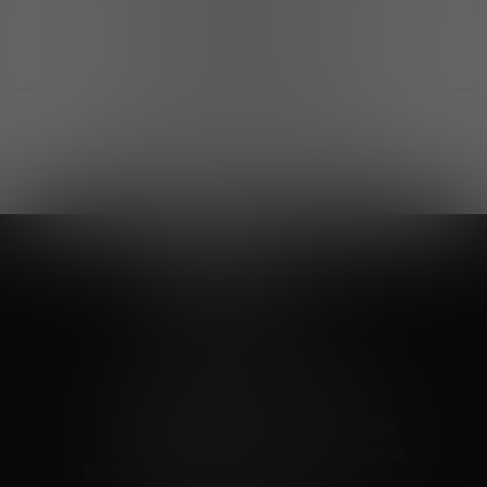
Выгодные покупки
Возможность выбора
лучшей цены и локации
Развитая партнерская сеть
Выбирайте, что нравится и получайте
заказ в удобном месте в вашем городе
Vinoteka24
Marketplace
+7 926 549 66 96
c 10:00 до 19:00
zakaz@vinoteka24.ru
О компании
Клиентам
О проекте
Вопросы и ответы
Пользовательское соглашение