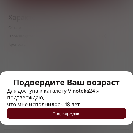
Характеристики
Объём
0,5
Производитель
АО Жигулевское Пиво (Самара)
Крепость
5
> 212790 позиций
Широкий каталог напитков
с полным описанием
Подвердите Ваш возраст
Достоверные отзывы
Рейтинг с Vivino, чтобы
Для доступа к каталогу Vinoteka24 я
упростить выбор
подтверждаю,
что мне исполнилось 18 лет
Рекомендации винных экспертов
Подтверждаю
Возможность получить
профессиональную консультацию