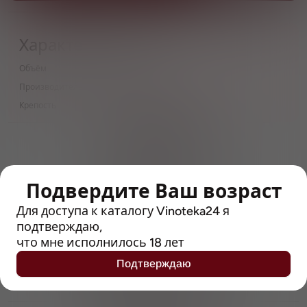
Характеристики
Объём
0.5 л
Производитель
Flensburger Brauerei
Крепость
4.8
> 212790 позиций
Широкий каталог напитков
с полным описанием
Подвердите Ваш возраст
Достоверные отзывы
Рейтинг с Vivino, чтобы
Для доступа к каталогу Vinoteka24 я
упростить выбор
подтверждаю,
что мне исполнилось 18 лет
Рекомендации винных экспертов
Подтверждаю
Возможность получить
профессиональную консультацию