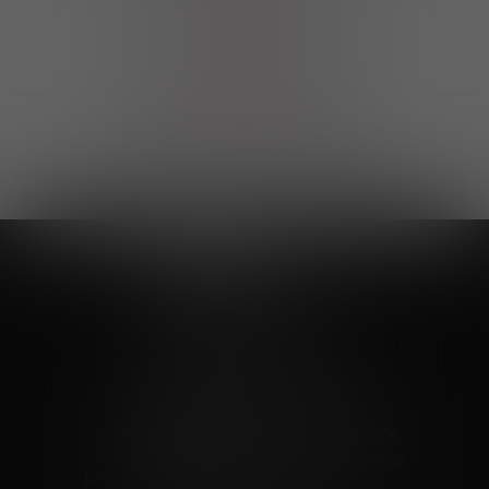
Выгодные покупки
Возможность выбора
лучшей цены и локации
Развитая партнерская сеть
Выбирайте, что нравится и получайте
заказ в удобном месте в вашем городе
Vinoteka24
Marketplace
+7 926 549 66 96
c 10:00 до 19:00
zakaz@vinoteka24.ru
О компании
Клиентам
О проекте
Вопросы и ответы
Пользовательское соглашение