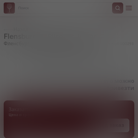
Назад
Flensburger, Pilsener, in can
Фленсбургер, Пилснер, в жестяной банке
Артикул 000293
Товара нет в наличии, но его можно
привезти
Заказать товар
Цена и сроки поставки уточняются
Под заказ