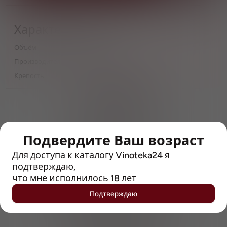
Характеристики
Объём
0,5
Производитель
Pivovar Ferdinand
Крепость
0.5
> 212790 позиций
Широкий каталог напитков
с полным описанием
Подвердите Ваш возраст
Достоверные отзывы
Рейтинг с Vivino, чтобы
Для доступа к каталогу Vinoteka24 я
упростить выбор
подтверждаю,
что мне исполнилось 18 лет
Рекомендации винных экспертов
Подтверждаю
Возможность получить
профессиональную консультацию