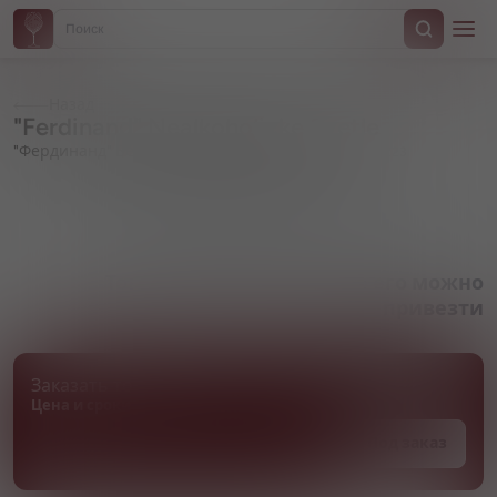
Назад
"Ferdinand" Nealkoholicke Svetle
"Фердинанд" Безалкогольное светлое
Артикул 000223
Товара нет в наличии, но его можно
привезти
Заказать товар
Цена и сроки поставки уточняются
Под заказ