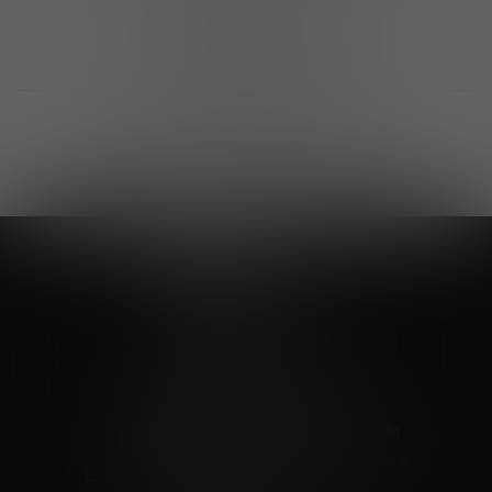
Выгодные покупки
Возможность выбора
лучшей цены и локации
Развитая партнерская сеть
Выбирайте, что нравится и получайте
заказ в удобном месте в вашем городе
Vinoteka24
Marketplace
+7 926 549 66 96
c 10:00 до 19:00
zakaz@vinoteka24.ru
О компании
Клиентам
О проекте
Вопросы и ответы
Пользовательское соглашение