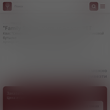
Назад
"Family Secret" Karelian Rowan, PET
Квас "Семейный Секрет" Карельская рябина, в пластиковой
бутылке
Артикул 000898
Товара нет в наличии, но его можно
привезти
Заказать товар
Цена и сроки поставки уточняются
Под заказ