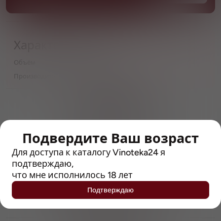
Характеристики
Объём
1,35
Производитель
Очаково ГК
> 212790 позиций
Широкий каталог напитков
с полным описанием
Подвердите Ваш возраст
Достоверные отзывы
Рейтинг с Vivino, чтобы
Для доступа к каталогу Vinoteka24 я
упростить выбор
подтверждаю,
что мне исполнилось 18 лет
Рекомендации винных экспертов
Подтверждаю
Возможность получить
профессиональную консультацию