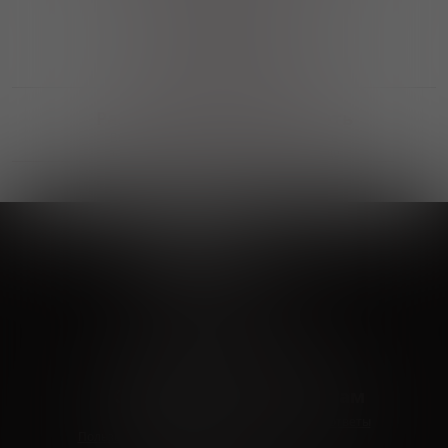
Выгодные покупки
Возможность выбора
лучшей цены и локации
Развитая партнерская сеть
Выбирайте, что нравится и получайте
заказ в удобном месте в вашем городе
Vinoteka24
Marketplace
+7 926 549 66 96
c 10:00 до 19:00
zakaz@vinoteka24.ru
О компании
Клиентам
О проекте
Вопросы и ответы
Пользовательское соглашение