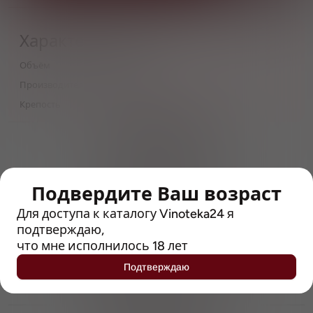
Характеристики
Объём
0,5
Производитель
Einsiedler
Крепость
4.9
> 212790 позиций
Широкий каталог напитков
с полным описанием
Подвердите Ваш возраст
Достоверные отзывы
Рейтинг с Vivino, чтобы
Для доступа к каталогу Vinoteka24 я
упростить выбор
подтверждаю,
что мне исполнилось 18 лет
Рекомендации винных экспертов
Подтверждаю
Возможность получить
профессиональную консультацию