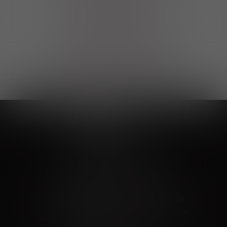
Выгодные покупки
Возможность выбора
лучшей цены и локации
Развитая партнерская сеть
Выбирайте, что нравится и получайте
заказ в удобном месте в вашем городе
Vinoteka24
Marketplace
+7 926 549 66 96
c 10:00 до 19:00
zakaz@vinoteka24.ru
О компании
Клиентам
О проекте
Вопросы и ответы
Пользовательское соглашение