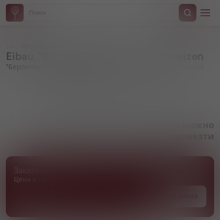
Назад
Eibau, "Berliner Geschichte" Hefeweizen
"Берлинер Гешихте" Хефевайцен
Артикул 000624
Товара нет в наличии, но его можно
привезти
Заказать товар
Цена и сроки поставки уточняются
Под заказ