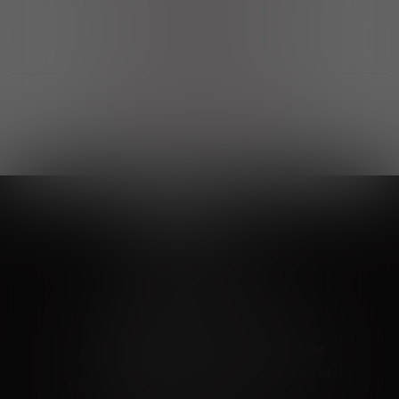
Выгодные покупки
Возможность выбора
лучшей цены и локации
Развитая партнерская сеть
Выбирайте, что нравится и получайте
заказ в удобном месте в вашем городе
Vinoteka24
Marketplace
+7 926 549 66 96
c 10:00 до 19:00
zakaz@vinoteka24.ru
О компании
Клиентам
О проекте
Вопросы и ответы
Пользовательское соглашение