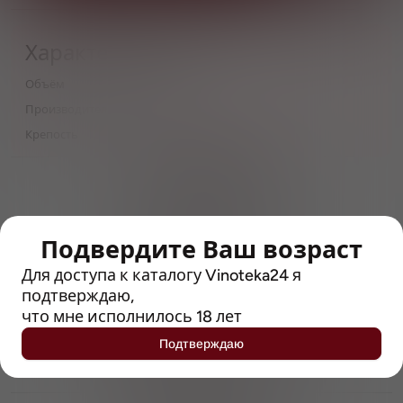
Характеристики
Объём
0,5
Производитель
Eibau
Крепость
5.2
> 212790 позиций
Широкий каталог напитков
с полным описанием
Подвердите Ваш возраст
Достоверные отзывы
Рейтинг с Vivino, чтобы
Для доступа к каталогу Vinoteka24 я
упростить выбор
подтверждаю,
что мне исполнилось 18 лет
Рекомендации винных экспертов
Подтверждаю
Возможность получить
профессиональную консультацию