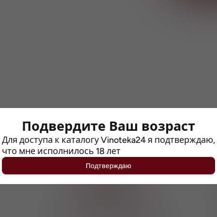
Подвердите Ваш возраст
Для доступа к каталогу Vinoteka24 я подтверждаю,
что мне исполнилось 18 лет
65
Подтверждаю
точек выдачи