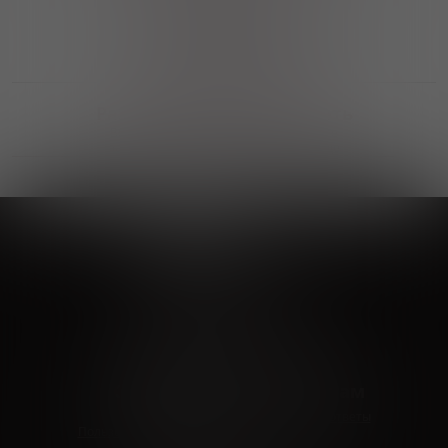
Выгодные покупки
Возможность выбора
лучшей цены и локации
Развитая партнерская сеть
Выбирайте, что нравится и получайте
заказ в удобном месте в вашем городе
Vinoteka24
Marketplace
+7 926 549 66 96
c 10:00 до 19:00
zakaz@vinoteka24.ru
О компании
Клиентам
О проекте
Вопросы и ответы
Пользовательское соглашение