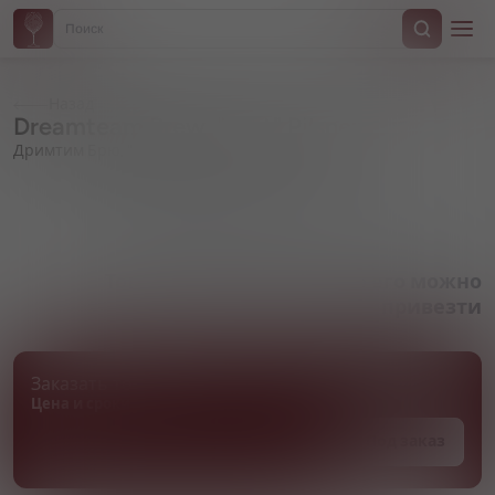
Назад
Dreamteam Brew, "Port" Pilsner
Дримтим Брю, "Порт" Пилснер
Артикул 000778
Товара нет в наличии, но его можно
привезти
Заказать товар
Цена и сроки поставки уточняются
Под заказ