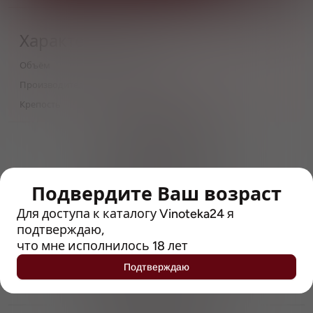
Характеристики
Объём
0,33
Производитель
Dreamteam Brew
Крепость
4.9
> 212790 позиций
Широкий каталог напитков
с полным описанием
Подвердите Ваш возраст
Достоверные отзывы
Рейтинг с Vivino, чтобы
Для доступа к каталогу Vinoteka24 я
упростить выбор
подтверждаю,
что мне исполнилось 18 лет
Рекомендации винных экспертов
Подтверждаю
Возможность получить
профессиональную консультацию