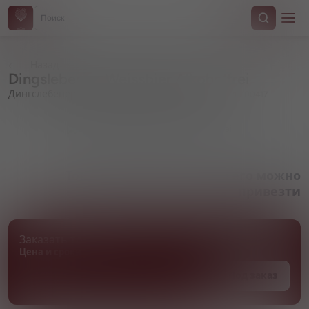
Назад
Dingslebener, Weissbier Alkoholfrei
Дингслебенер, Вайссбир безалкогольное
Артикул 000417
Товара нет в наличии, но его можно
привезти
Заказать товар
Цена и сроки поставки уточняются
Под заказ