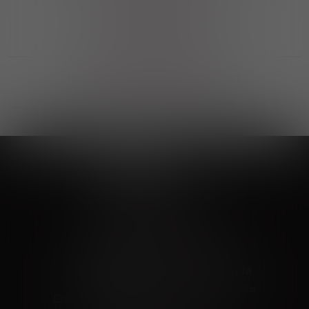
Выгодные покупки
Возможность выбора
лучшей цены и локации
Развитая партнерская сеть
Выбирайте, что нравится и получайте
заказ в удобном месте в вашем городе
Vinoteka24
Marketplace
+7 926 549 66 96
c 10:00 до 19:00
zakaz@vinoteka24.ru
О компании
Клиентам
О проекте
Вопросы и ответы
Пользовательское соглашение