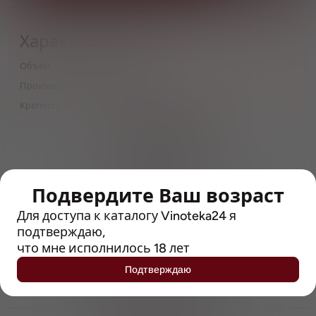
Характеристики
Объём
0,5
Производитель
Dingslebener
Крепость
0.4
> 212790 позиций
Широкий каталог напитков
с полным описанием
Подвердите Ваш возраст
Достоверные отзывы
Рейтинг с Vivino, чтобы
Для доступа к каталогу Vinoteka24 я
упростить выбор
подтверждаю,
что мне исполнилось 18 лет
Рекомендации винных экспертов
Подтверждаю
Возможность получить
профессиональную консультацию