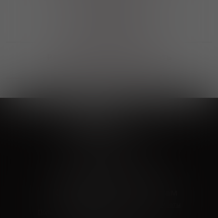
Выгодные покупки
Возможность выбора
лучшей цены и локации
Развитая партнерская сеть
Выбирайте, что нравится и получайте
заказ в удобном месте в вашем городе
Vinoteka24
Marketplace
+7 926 549 66 96
c 10:00 до 19:00
zakaz@vinoteka24.ru
О компании
Клиентам
О проекте
Вопросы и ответы
Пользовательское соглашение