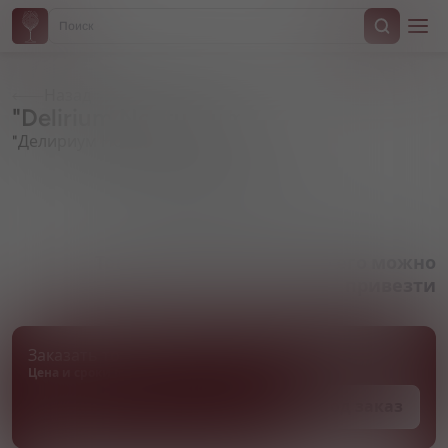
Назад
"Delirium Nocturnum"
"Делириум Ноктюрнум"
Артикул 000518
Товара нет в наличии, но его можно
привезти
Заказать товар
Цена и сроки поставки уточняются
Под заказ