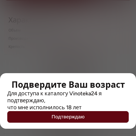
Характеристики
Объём
0.33 л
Производитель
Huyghe
Крепость
8.5
> 212790 позиций
Широкий каталог напитков
с полным описанием
Подвердите Ваш возраст
Достоверные отзывы
Рейтинг с Vivino, чтобы
Для доступа к каталогу Vinoteka24 я
упростить выбор
подтверждаю,
что мне исполнилось 18 лет
Рекомендации винных экспертов
Подтверждаю
Возможность получить
профессиональную консультацию