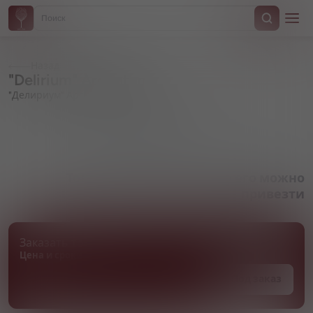
Назад
"Delirium" Argentum
"Делириум" Аргентум
Артикул 000652
Товара нет в наличии, но его можно
привезти
Заказать товар
Цена и сроки поставки уточняются
Под заказ