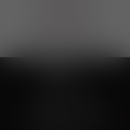
Выгодные покупки
Возможность выбора
лучшей цены и локации
Развитая партнерская сеть
Выбирайте, что нравится и получайте
заказ в удобном месте в вашем городе
Vinoteka24
Marketplace
+7 926 549 66 96
c 10:00 до 19:00
zakaz@vinoteka24.ru
О компании
Клиентам
О проекте
Вопросы и ответы
Пользовательское соглашение