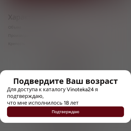
Характеристики
Объём
0,33
Производитель
Huyghe
Крепость
7
> 212790 позиций
Широкий каталог напитков
с полным описанием
Подвердите Ваш возраст
Достоверные отзывы
Рейтинг с Vivino, чтобы
Для доступа к каталогу Vinoteka24 я
упростить выбор
подтверждаю,
что мне исполнилось 18 лет
Рекомендации винных экспертов
Подтверждаю
Возможность получить
профессиональную консультацию