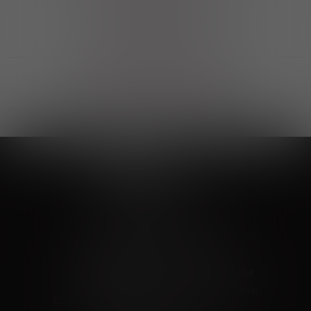
Выгодные покупки
Возможность выбора
лучшей цены и локации
Развитая партнерская сеть
Выбирайте, что нравится и получайте
заказ в удобном месте в вашем городе
Vinoteka24
Marketplace
+7 926 549 66 96
c 10:00 до 19:00
zakaz@vinoteka24.ru
О компании
Клиентам
О проекте
Вопросы и ответы
Пользовательское соглашение