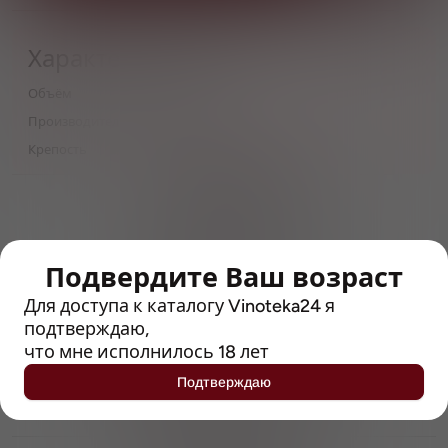
Характеристики
Объём
0,33
Производитель
DACHA brew
Крепость
5.2
> 212790 позиций
Широкий каталог напитков
с полным описанием
Подвердите Ваш возраст
Достоверные отзывы
Рейтинг с Vivino, чтобы
Для доступа к каталогу Vinoteka24 я
упростить выбор
подтверждаю,
что мне исполнилось 18 лет
Рекомендации винных экспертов
Подтверждаю
Возможность получить
профессиональную консультацию