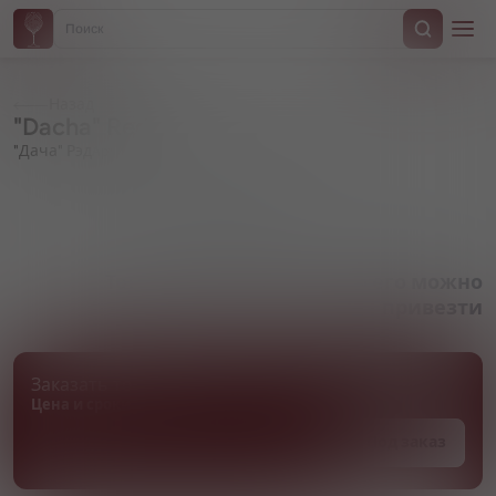
Назад
"Dacha" Red
"Дача" Рэд
Артикул 000602
Товара нет в наличии, но его можно
привезти
Заказать товар
Цена и сроки поставки уточняются
Под заказ