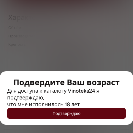
Характеристики
Объём
0,5
Производитель
Craft Beer Master
Крепость
4.1
> 212790 позиций
Широкий каталог напитков
с полным описанием
Подвердите Ваш возраст
Достоверные отзывы
Рейтинг с Vivino, чтобы
Для доступа к каталогу Vinoteka24 я
упростить выбор
подтверждаю,
что мне исполнилось 18 лет
Рекомендации винных экспертов
Подтверждаю
Возможность получить
профессиональную консультацию