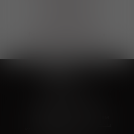
Выгодные покупки
Возможность выбора
лучшей цены и локации
Развитая партнерская сеть
Выбирайте, что нравится и получайте
заказ в удобном месте в вашем городе
Vinoteka24
Marketplace
+7 926 549 66 96
c 10:00 до 19:00
zakaz@vinoteka24.ru
О компании
Клиентам
О проекте
Вопросы и ответы
Пользовательское соглашение