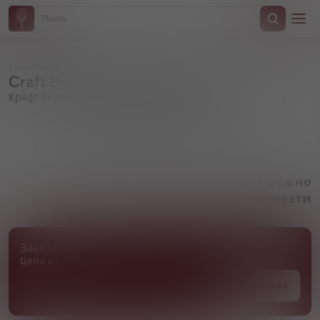
Назад
Craft Beer Master, Scottish Ale
Крафт Бир Мастер, Шотландский Эль
Артикул 000484
Товара нет в наличии, но его можно
привезти
Заказать товар
Цена и сроки поставки уточняются
Под заказ