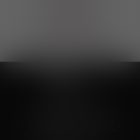
Выгодные покупки
Возможность выбора
лучшей цены и локации
Развитая партнерская сеть
Выбирайте, что нравится и получайте
заказ в удобном месте в вашем городе
Vinoteka24
Marketplace
+7 926 549 66 96
c 10:00 до 19:00
zakaz@vinoteka24.ru
О компании
Клиентам
О проекте
Вопросы и ответы
Пользовательское соглашение