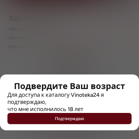
Характеристики
Объём
0,5
Производитель
Clute
Крепость
6
> 212790 позиций
Широкий каталог напитков
с полным описанием
Подвердите Ваш возраст
Достоверные отзывы
Рейтинг с Vivino, чтобы
Для доступа к каталогу Vinoteka24 я
упростить выбор
подтверждаю,
что мне исполнилось 18 лет
Рекомендации винных экспертов
Подтверждаю
Возможность получить
профессиональную консультацию