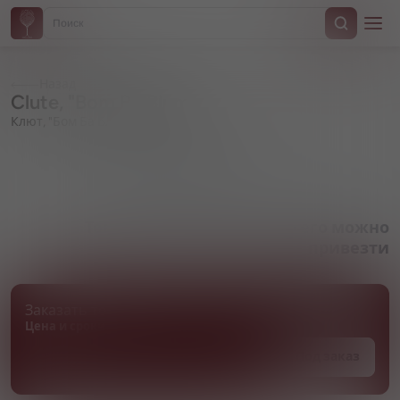
Назад
Clute, "Bom Ba Blum"
Клют, "Бом Ба Блум"
Артикул 000456
Товара нет в наличии, но его можно
привезти
Заказать товар
Цена и сроки поставки уточняются
Под заказ