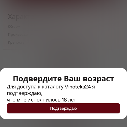
Характеристики
Объём
0,5
Производитель
The Celt Experience
Крепость
4
> 212790 позиций
Широкий каталог напитков
с полным описанием
Подвердите Ваш возраст
Достоверные отзывы
Рейтинг с Vivino, чтобы
Для доступа к каталогу Vinoteka24 я
упростить выбор
подтверждаю,
что мне исполнилось 18 лет
Рекомендации винных экспертов
Подтверждаю
Возможность получить
профессиональную консультацию