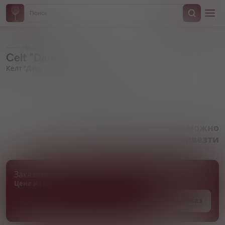
Назад
Celt "Dark Age"
Келт "Дарк Эйдж"
Артикул 000570
Товара нет в наличии, но его можно
привезти
Заказать товар
Цена и сроки поставки уточняются
Под заказ