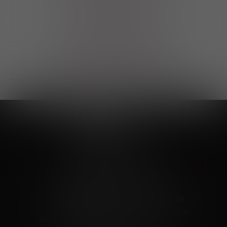
Выгодные покупки
Возможность выбора
лучшей цены и локации
Развитая партнерская сеть
Выбирайте, что нравится и получайте
заказ в удобном месте в вашем городе
Vinoteka24
Marketplace
+7 926 549 66 96
c 10:00 до 19:00
zakaz@vinoteka24.ru
О компании
Клиентам
О проекте
Вопросы и ответы
Пользовательское соглашение