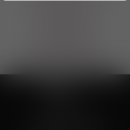
Возможность получить
профессиональную консультацию
Выгодные покупки
Возможность выбора
лучшей цены и локации
Развитая партнерская сеть
Выбирайте, что нравится и получайте
заказ в удобном месте в вашем городе
Vinoteka24
Marketplace
+7 926 549 66 96
c 10:00 до 19:00
zakaz@vinoteka24.ru