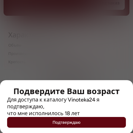
Под заказ
Характеристики
Объём
0,5
Производитель
Munhell
Крепость
8.4
> 212790 позиций
Широкий каталог напитков
с полным описанием
Подвердите Ваш возраст
Для доступа к каталогу Vinoteka24 я
Достоверные отзывы
подтверждаю,
Рейтинг с Vivino, чтобы
упростить выбор
что мне исполнилось 18 лет
Подтверждаю
Рекомендации винных экспертов