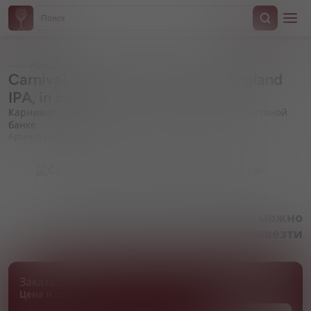
Назад
Carnival, "Law of Gravity" New England
IPA, in can
Карнивал, "Лав оф Гравити" Нью Ингланд ИПА, в жестяной
банке
Артикул 000056
Товара нет в наличии, но его можно
привезти
Заказать товар
Цена и сроки поставки уточняются