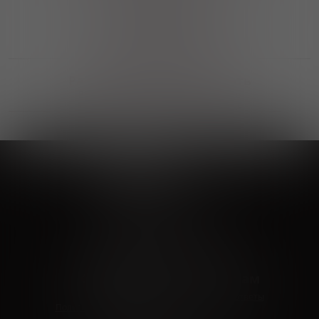
Выгодные покупки
Возможность выбора
лучшей цены и локации
Развитая партнерская сеть
Выбирайте, что нравится и получайте
заказ в удобном месте в вашем городе
Vinoteka24
Marketplace
+7 926 549 66 96
c 10:00 до 19:00
zakaz@vinoteka24.ru
О компании
Клиентам
О проекте
Вопросы и ответы
Пользовательское соглашение