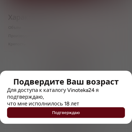
Характеристики
Объём
0,5
Производитель
Carlow
Крепость
5
> 212790 позиций
Широкий каталог напитков
с полным описанием
Подвердите Ваш возраст
Достоверные отзывы
Рейтинг с Vivino, чтобы
Для доступа к каталогу Vinoteka24 я
упростить выбор
подтверждаю,
что мне исполнилось 18 лет
Рекомендации винных экспертов
Подтверждаю
Возможность получить
профессиональную консультацию