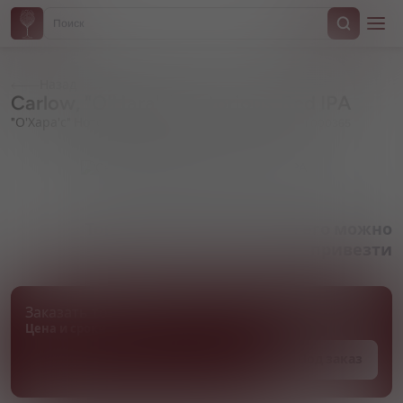
Назад
Carlow, "O'Hara's" Notorious, Red IPA
"О'Хара'с" Ноториус, Рэд ИПА
Артикул 000365
Товара нет в наличии, но его можно
привезти
Заказать товар
Цена и сроки поставки уточняются
Под заказ