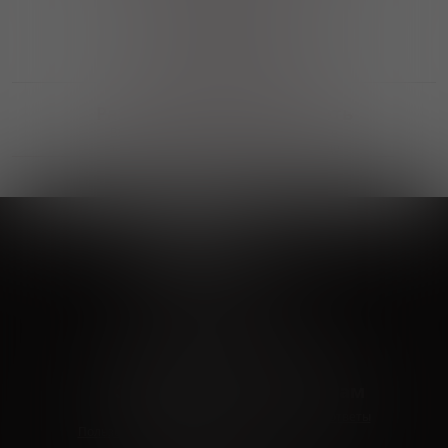
Выгодные покупки
Возможность выбора
лучшей цены и локации
Развитая партнерская сеть
Выбирайте, что нравится и получайте
заказ в удобном месте в вашем городе
Vinoteka24
Marketplace
+7 926 549 66 96
c 10:00 до 19:00
zakaz@vinoteka24.ru
О компании
Клиентам
О проекте
Вопросы и ответы
Пользовательское соглашение