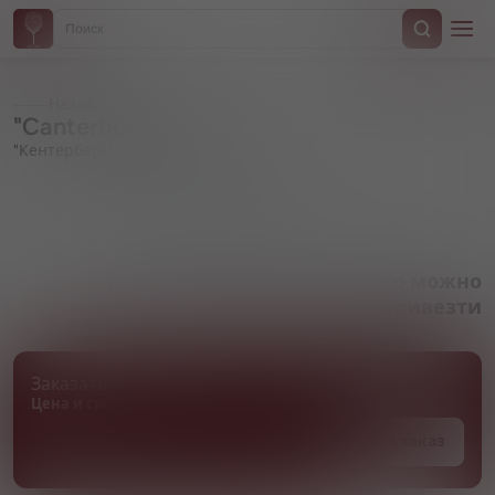
Назад
"Canterbury Jack"
"Кентербери Джек"
Артикул 000835
Товара нет в наличии, но его можно
привезти
Заказать товар
Цена и сроки поставки уточняются
Под заказ