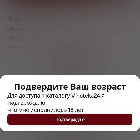
Характеристики
Объём
0,5
Производитель
Shepherd Neame
Крепость
4
> 212790 позиций
Широкий каталог напитков
с полным описанием
Подвердите Ваш возраст
Достоверные отзывы
Рейтинг с Vivino, чтобы
Для доступа к каталогу Vinoteka24 я
упростить выбор
подтверждаю,
что мне исполнилось 18 лет
Рекомендации винных экспертов
Подтверждаю
Возможность получить
профессиональную консультацию